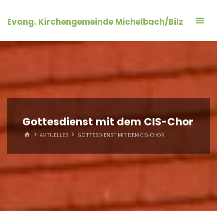
Zum
Inhalt
Evang. Kirchengemeinde Michelbach/Bilz
springen
Gottesdienst mit dem CIS-Chor
START
AKTUELLES
GOTTESDIENST MIT DEM CIS-CHOR