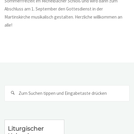
Sommerfreizeit im Michelbacher Schloß und wird dann zum
Abschluss am 1. September den Gottesdienst in der
Martinskirche musikalisch gestalten. Herzliche willkommen an
alle!
Su
na