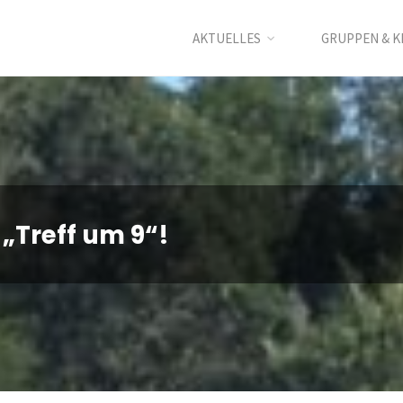
AKTUELLES
GRUPPEN & K
„Treff um 9“!