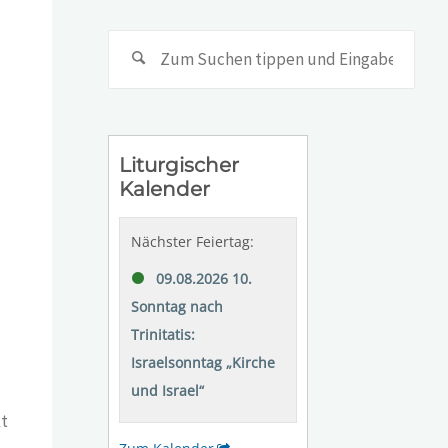
Suc
nach
kt