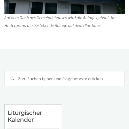
Auf dem Dach des Gemeindehauses wird die Anlage gebaut. Im
Hintergrund die bestehende Anlage auf dem Pfarrhaus.
Su
na