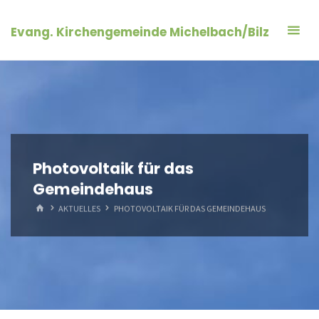
Zum
Inhalt
Evang. Kirchengemeinde Michelbach/Bilz
springen
Photovoltaik für das
Gemeindehaus
START
AKTUELLES
PHOTOVOLTAIK FÜR DAS GEMEINDEHAUS