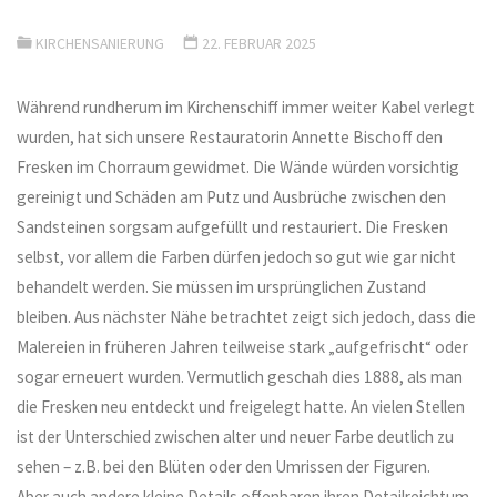
KIRCHENSANIERUNG
22. FEBRUAR 2025
Während rundherum im Kirchenschiff immer weiter Kabel verlegt
wurden, hat sich unsere Restauratorin Annette Bischoff den
Fresken im Chorraum gewidmet. Die Wände würden vorsichtig
gereinigt und Schäden am Putz und Ausbrüche zwischen den
Sandsteinen sorgsam aufgefüllt und restauriert. Die Fresken
selbst, vor allem die Farben dürfen jedoch so gut wie gar nicht
behandelt werden. Sie müssen im ursprünglichen Zustand
bleiben. Aus nächster Nähe betrachtet zeigt sich jedoch, dass die
Malereien in früheren Jahren teilweise stark „aufgefrischt“ oder
sogar erneuert wurden. Vermutlich geschah dies 1888, als man
die Fresken neu entdeckt und freigelegt hatte. An vielen Stellen
ist der Unterschied zwischen alter und neuer Farbe deutlich zu
sehen – z.B. bei den Blüten oder den Umrissen der Figuren.
Aber auch andere kleine Details offenbaren ihren Detailreichtum