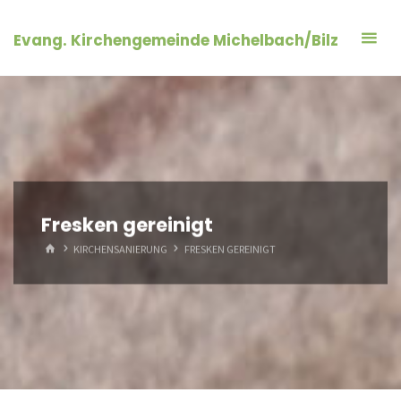
Zum
Inhalt
Evang. Kirchengemeinde Michelbach/Bilz
springen
Fresken gereinigt
START
KIRCHENSANIERUNG
FRESKEN GEREINIGT