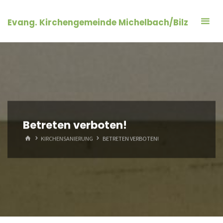
Zum
Inhalt
Evang. Kirchengemeinde Michelbach/Bilz
springen
Betreten verboten!
START
KIRCHENSANIERUNG
BETRETEN VERBOTEN!