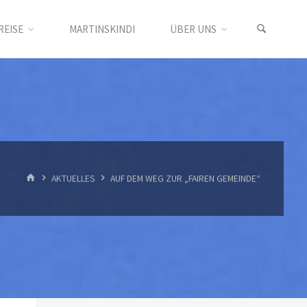
REISE
MARTINSKINDI
ÜBER UNS
START
AKTUELLES
AUF DEM WEG ZUR „FAIREN GEMEINDE“