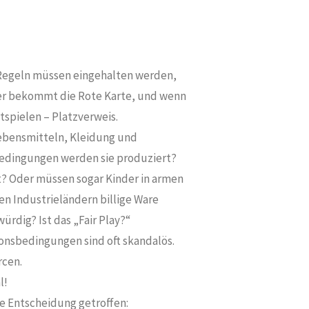
“. Regeln müssen eingehalten werden,
 der bekommt die Rote Karte, und wenn
tspielen – Platzverweis.
 Lebensmitteln, Kleidung und
dingungen werden sie produziert?
t? Oder müssen sogar Kinder in armen
en Industrieländern billige Ware
rdig? Ist das „Fair Play?“
tionsbedingungen sind oft skandalös.
rcen.
l!
e Entscheidung getroffen: