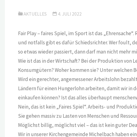
AKTUELLES
4. JULI 2022
Fair Play – faires Spiel, im Sport ist das „Ehrensache
und notfalls gibt es dafür Schiedsrichter. Wer foult,
so etwas wieder passiert, dann darf man nicht mehr mi
Wie ist das in der Wirtschaft? Bei der Produktion von
Konsumgütern? Woher kommen sie? Unter welchen Be
Wird ein gerechter, angemessener Arbeitslohn bezahl
Ländern für einen Hungerlohn arbeiten, damit wir in d
einkaufen können? Ist das alles überhaupt menschenwü
Nein, das ist kein „Faires Spiel“. Arbeits- und Produk
Sie gehen massiv zu Lasten von Menschen und Ressou
Möglichst billig, möglichst viel – das ist kein guter Dea
Wir in unserer Kirchengemeinde Michelbach haben ein