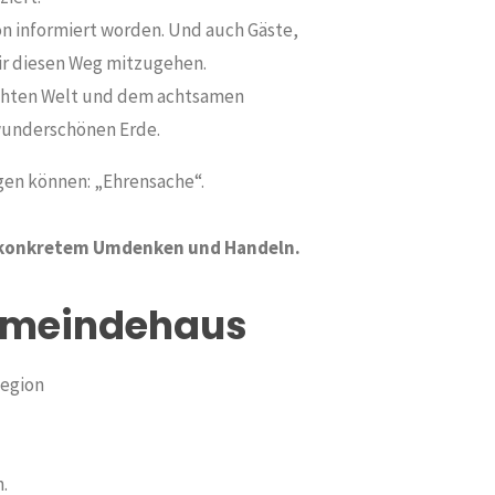
n informiert worden. Und auch Gäste,
ir diesen Weg mitzugehen.
echten Welt und dem achtsamen
wunderschönen Erde.
agen können: „Ehrensache“.
u konkretem Umdenken und Handeln.
emeindehaus
Region
.