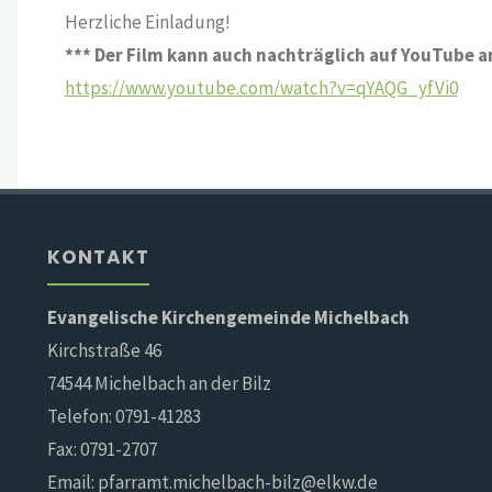
Herzliche Einladung!
*** Der Film kann auch nachträglich auf YouTube 
https://www.youtube.com/watch?v=qYAQG_yfVi0
KONTAKT
Evangelische Kirchengemeinde Michelbach
Kirchstraße 46
74544 Michelbach an der Bilz
Telefon: 0791-41283
Fax: 0791-2707
Email: pfarramt.michelbach-bilz@elkw.de