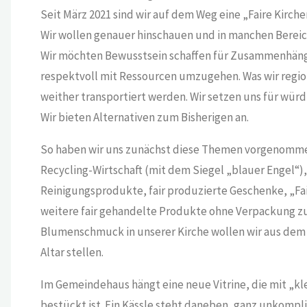
Seit März 2021 sind wir auf dem Weg eine „Faire Kirc
Wir wollen genauer hinschauen und in manchen Bereich
Wir möchten Bewusstsein schaffen für Zusammenhäng
respektvoll mit Ressourcen umzugehen. Was wir regio
weither transportiert werden. Wir setzen uns für wür
Wir bieten Alternativen zum Bisherigen an.
So haben wir uns zunächst diese Themen vorgenomme
Recycling-Wirtschaft (mit dem Siegel „blauer Engel“)
Reinigungsprodukte, fair produzierte Geschenke, „Fai
weitere fair gehandelte Produkte ohne Verpackung z
Blumenschmuck in unserer Kirche wollen wir aus dem G
Altar stellen.
Im Gemeindehaus hängt eine neue Vitrine, die mit „kl
bestückt ist. Ein Kässle steht daneben, ganz unkompli