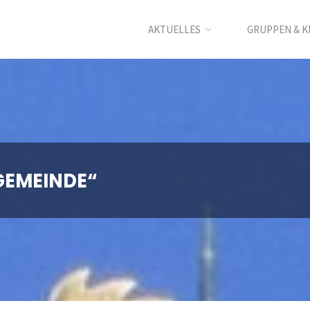
AKTUELLES
GRUPPEN & K
GEMEINDE“