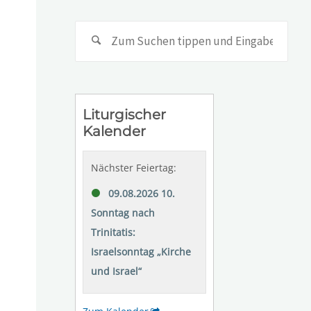
Suc
nach