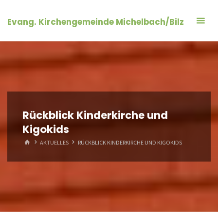
Zum
Inhalt
Evang. Kirchengemeinde Michelbach/Bilz
springen
Rückblick Kinderkirche und
Kigokids
START
AKTUELLES
RÜCKBLICK KINDERKIRCHE UND KIGOKIDS