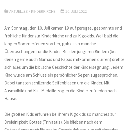
AKTUELLES
/
KINDERKIRCHE
16. JULI 2022
Am Sonntag, den 10. Juli kamen 19 aufgeregte, gespannte und
fröhliche Kinder zur Kinderkirche und zu Kigokids. Weil bald die
langen Sommerferien starten, gab es so manche
Überraschungen für die Kinder. Bei den jüngeren Kindern (bei
denen gerne auch Mamas und Papas mitkommen dürfen) drehte
sich alles um die biblische Geschichte der Kindersegnung. Jedem
Kind wurde am Schluss ein persönlicher Segen zugesprochen.
Dabei tanzten schillernde Seifenblasen um die Kinder. Mit
Ausmalbild und Kiki-Medaille zogen die Kinder zufrieden nach
Hause.
Die großen Kids erfuhren bei ihrem Kigokids so manches zur
Dreieinigkeit Gottes (Trinitatis). Sie blieben nach dem
Gottesdienst noch länger im Gemeindehaus, um miteinander