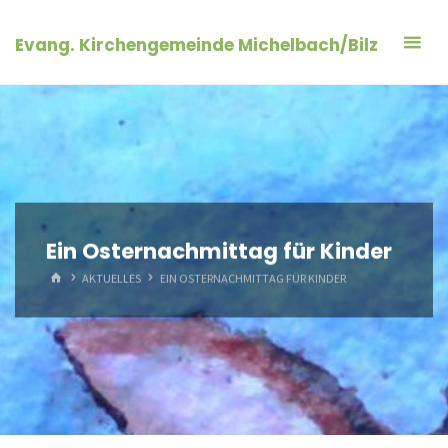
Zum
Inhalt
Evang. Kirchengemeinde Michelbach/Bilz
springen
Ein Osternachmittag für Kinder
START
AKTUELLES
EIN OSTERNACHMITTAG FÜR KINDER