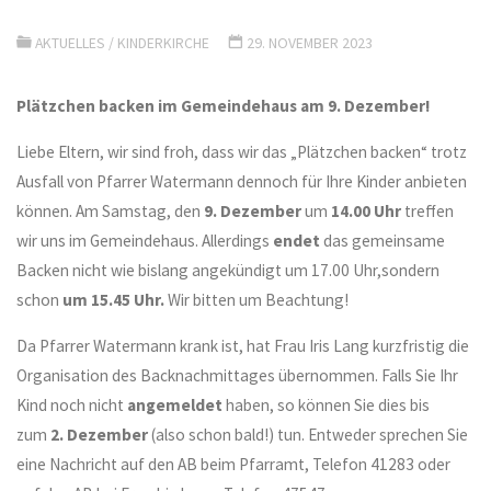
AKTUELLES
/
KINDERKIRCHE
29. NOVEMBER 2023
Plätzchen backen im Gemeindehaus am 9. Dezember!
Liebe Eltern, wir sind froh, dass wir das „Plätzchen backen“ trotz
Ausfall von Pfarrer Watermann dennoch für Ihre Kinder anbieten
können. Am Samstag, den
9. Dezember
um
14.00 Uhr
treffen
wir uns im Gemeindehaus. Allerdings
endet
das gemeinsame
Backen nicht wie bislang angekündigt um 17.00 Uhr,sondern
schon
um 15.45 Uhr.
Wir bitten um Beachtung!
Da Pfarrer Watermann krank ist, hat Frau Iris Lang kurzfristig die
Organisation des Backnachmittages übernommen. Falls Sie Ihr
Kind noch nicht
angemeldet
haben, so können Sie dies bis
zum
2. Dezember
(also schon bald!) tun. Entweder sprechen Sie
eine Nachricht auf den AB beim Pfarramt, Telefon 41283 oder