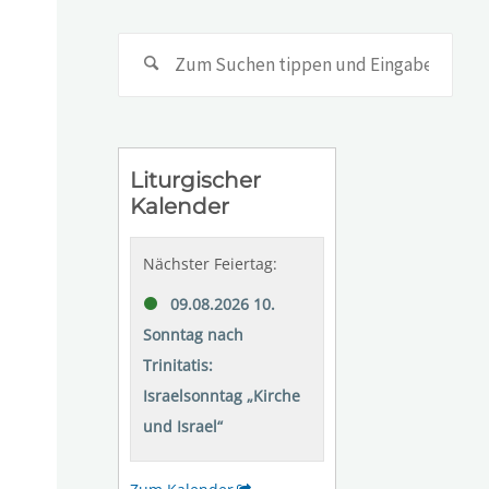
Suc
nach