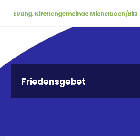
Zum
Evang. Kirchengemeinde Michelbach/Bilz
Inhalt
springen
Friedensgebet