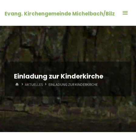
Zum
Inhalt
Evang. Kirchengemeinde Michelbach/Bilz
springen
Einladung zur Kinderkirche
START
AKTUELLES
EINLADUNG ZUR KINDERKIRCHE